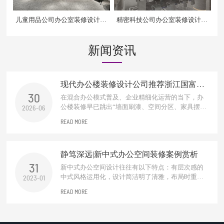
儿童用品公司办公室装修设计案
精密科技公司办公室装修设计效
例
果图
新闻资讯
现代办公楼装修设计公司推荐浙江国富装
饰：以人本思维重塑高效办公空间
30
在混合办公模式普及、企业精细化运营的当下，办
公楼装修早已跳出“墙面刷漆、空间分区、家具摆
2026-06
放”的传统基础范畴。如今的办公楼空间，不再只是
READ MORE
员工劳作的固定场地，更是承载企业品牌形象、赋
能团队协作、守护员工身心健康、适配企业长效发
展的核心载体。优质的办公楼装修设计，始终围绕
静笃深远|新中式办公空间装修案例赏析
高效实用、人本舒适、绿色健康、品牌...
31
新中式办公空间设计往往有以下特点：有层次感的
中式风格运用化，设计简洁明了清雅，布局时重视
2023-01
中式元素的运用设计，根据办公空间的功能需求，
READ MORE
会进行适当的分区。对于需要进行阻挡视线的地
方，一般多使用中式木质材料的屏风和窗棂进行设
计装饰，增加整个空间意境之美。一抹东方禅，化