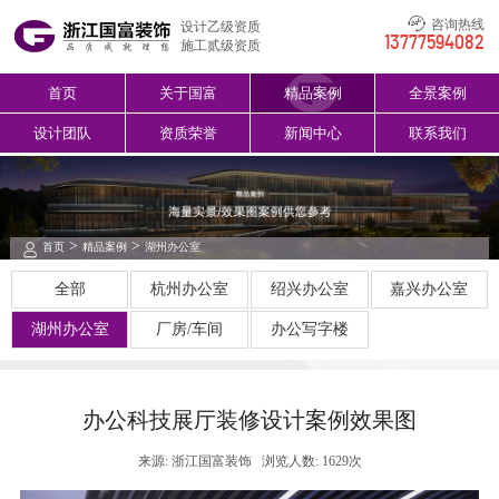
咨询热线
设计乙级资质
13777594082
施工贰级资质
首页
关于国富
精品案例
全景案例
设计团队
资质荣誉
新闻中心
联系我们
>
>
首页
精品案例
湖州办公室
全部
杭州办公室
绍兴办公室
嘉兴办公室
湖州办公室
厂房/车间
办公写字楼
办公科技展厅装修设计案例效果图
来源: 浙江国富装饰
浏览人数: 1629次